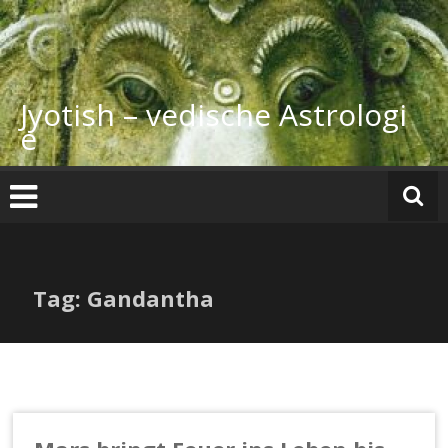
Zum
Inhalt
springen
Jyotish – vedische Astrologi
e
Tag: Gandantha