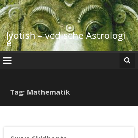
Zum
Inhalt
springen
Jyotish – vedische Astrologi
e
Tag: Mathematik