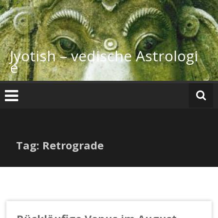
Zum
Inhalt
springen
Jyotish – vedische Astrologi
e
Tag: Retrograde