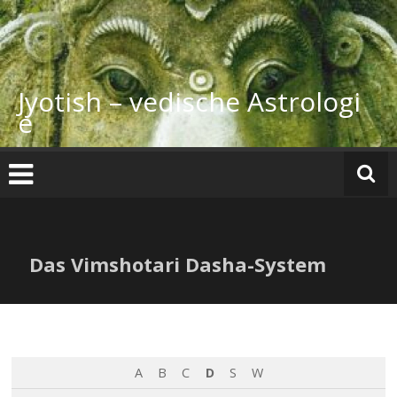
Zum
Inhalt
springen
Jyotish – vedische Astrologi
e
Das Vimshotari Dasha-System
A
B
C
D
S
W